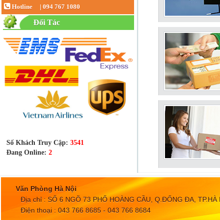
Hotline
|
094 767 1080
Đối Tác
Số Khách Truy Cập:
3541
Đang Online:
2
Văn Phòng Hà Nội
Địa chỉ : SỐ 6 NGÕ 73 PHỐ HOÀNG CẦU, Q.ĐỐNG ĐA, TP.HÀ 
Điện thoại : 043 766 8685 - 043 766 8684