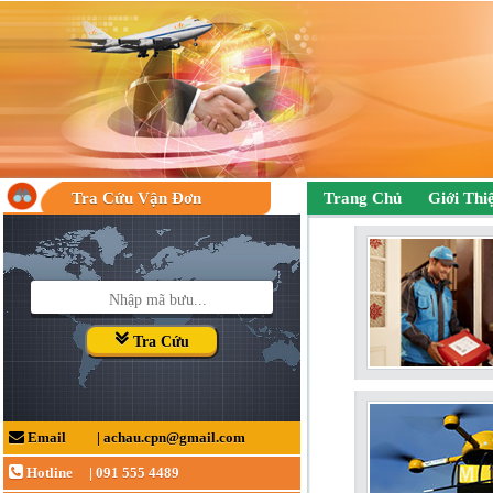
Tra Cứu Vận Đơn
Trang Chủ
Giới Thi
Tra Cứu
Email
|
achau.cpn@gmail.com
Hotline
|
091 555 4489