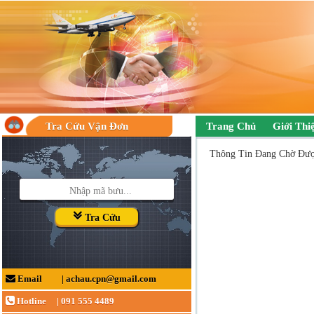
Tra Cứu Vận Đơn
Trang Chủ
Giới Thi
Thông Tin Đang Chờ Được
Tra Cứu
Email
|
achau.cpn@gmail.com
Hotline
|
091 555 4489