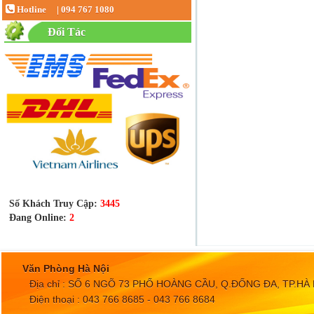
Hotline
|
094 767 1080
Đối Tác
Số Khách Truy Cập:
3445
Đang Online:
2
Văn Phòng Hà Nội
Địa chỉ : SỐ 6 NGÕ 73 PHỐ HOÀNG CẦU, Q.ĐỐNG ĐA, TP.HÀ 
Điện thoại : 043 766 8685 - 043 766 8684